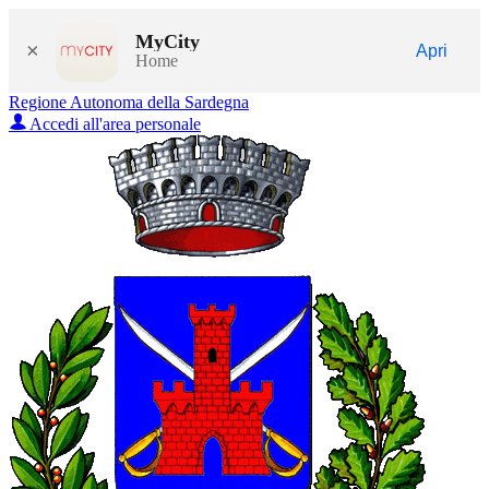
MyCity
×
Apri
Home
Regione Autonoma della Sardegna
Accedi all'area personale